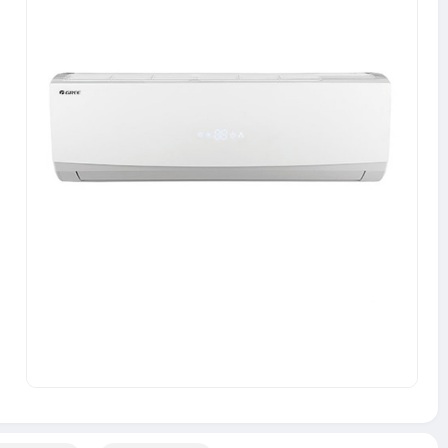
00
GAXA-K3NNA1A