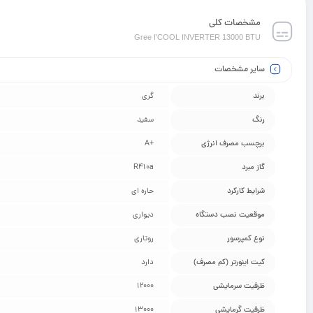
مشخصات کلی
Gree I'COOL INVERTER 13000 BTU
سایر مشخصات
برند
گری
رنگ
سفید
برچسب مصرف انرژی
+A
گاز مبرد
R410a
شرایط کارکرد
حاره ای
موقعیت نصب دستگاه
دیواری
نوع کمپرسور
روتاری
کیت اینورتر (کم مصرف)
دارد
ظرفیت سرمایشی
12000
ظرفیت گرمایشی
13000