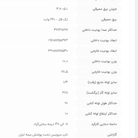
جریان برق مصرفی
5.1~4.6
برق مصرفی
تک فاز – 220 ولت
حداکثر صدا یونیت داخلی
42/37/27
ابعاد یونیت داخلی
196x825x293
ابعاد یونیت خارجی
320x782x540
وزن یونیت داخلی
10.0
وزن یونیت خارجی
28.5
سایز لوله مایع (رفت)
1/4
سایز لوله گاز (برگشت)
3/8
حداکثر طول لوله کشی
20
حداکثر ارتفاع لوله کشی
10
دامنه دمایی کارکرد
7- الی 48 درجه سانتی‌گراد
گارانتی
تاپ سرویس تحت پوشش بیمه ایران