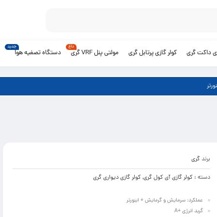
داغ
جدید
زی داکت گری
کولر گازی پرتابل گری
مولتی پنل VRF گری
دستگاه تصفیه هوا
برند
گری
دسته :
کولر گازی آی کول گری
,
کولر گازی دیواری گری
عملکرد: سرمايش و گرمایش + اینورتر
گرید انرژی +A