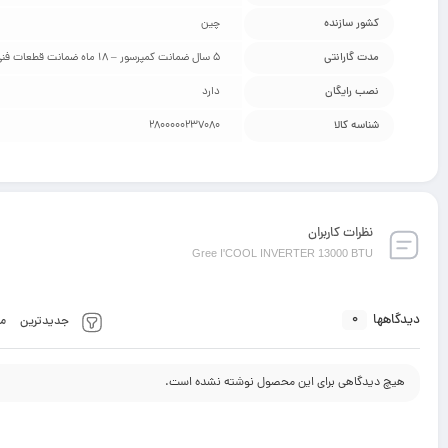
کشور سازنده
چین
مدت گارانتی
5 سال ضمانت کمپرسور – 18 ماه ضمانت قطعات فنی
نصب رایگان
دارد
شناسه کالا
2800000237080
نظرات کاربران
Gree I'COOL INVERTER 13000 BTU
0
دیدگاهها
جدیدترین
م
هیچ دیدگاهی برای این محصول نوشته نشده است.