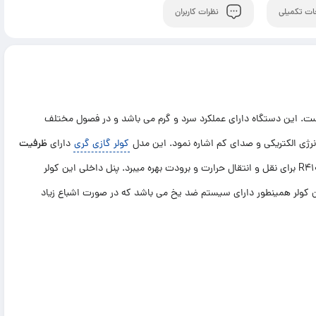
ت تکمیلی
نظرات کاربران
 این دستگاه دارای عملکرد سرد و گرم می باشد و در فصول مختلف
رژی الکتریکی و صدای کم اشاره نمود. این مدل
کولر گازی گری
دارای
ظرفیت
میباشد. کمپرسور آن روتاری و قدرتمند بوده و از گاز مبرد R410 برای نقل و انتقال حرارت و برودت بهره میبرد. پنل داخلی این کولر
ن کولر همینطور دارای سیستم ضد یخ می باشد که در صورت اشباع زیاد