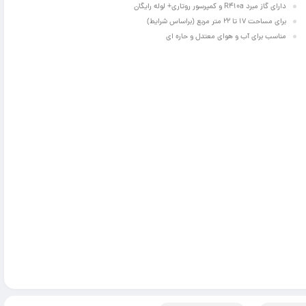
دارای گاز مبرد R410a و کمپرسور روتاری+ لوله رایگان
برای مساحت 17 تا 22 متر مربع (براساس شرایط)
مناسب برای آب و هوای معتدل و حاره ای
ویژه
ویژه
72,500,000
68,300,0
تومان
تومان
کولر گازی گری 9000 بدون اینورتر مدل
کولر گازی گری 9000 اینورتر مدل GWH09AGA-
K6DNA1C
GWH09A