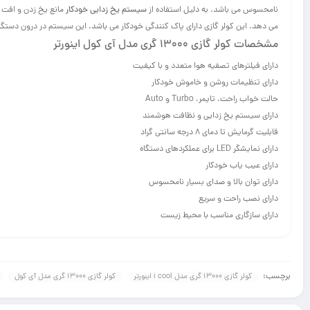
نامحسوس می باشد. به دلیل استفاده از
سیستم یخ زدایی خودکار
می دهد. این کولر گازی دارای پاک کنندگی خودکار می باشد. این سیستم در درون دستگاه
مشخصات کولر گازی 13000 گری مدل آی کول اینورتر
دارای فیلترهای تصفیه هوا متعدد و با کیفیت
دارای تنظیمات روشن و خاموش خودکار
حالت خواب راحت، تایمر، Turbo و Auto
دارای سیستم یخ زدایی و نظافت هوشمند
قابلیت گرمایش تا دمای ۸ درجه سانتی گراد
دارای نمایشگر LED برای عملکردهای دستگاه
دارای عیب یاب خودکار
دارای توان بالا و صدای بسیار نامحسوس
دارای نصب راحت و سریع
دارای سازگاری مناسب با محیط زیست
برچسب:
کولر گازی 13000 گری مدل i cool اینورتر
کولر گازی 13000 گری مدل آی کول