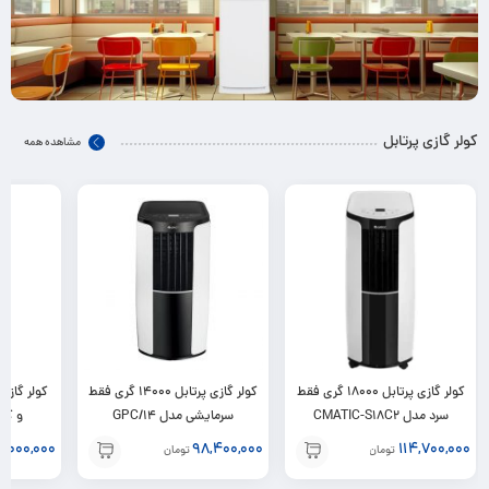
کولر گازی پرتابل
مشاهده همه
کولر گازی پرتابل 18000 گری فقط
کولر گازی پرتابل 14000 گری فقط
سرد مدل CMATIC-S18C2
سرمایشی مدل GPC/14
4,000,000
98,400,000
114,700,000
تومان
تومان