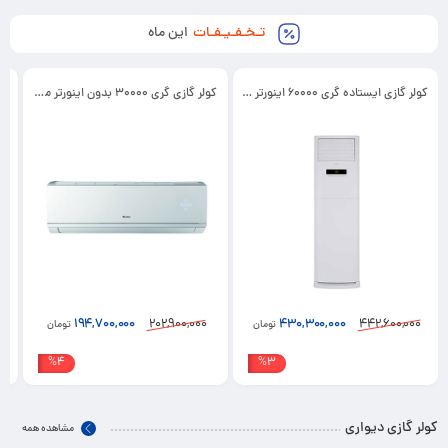
تـخـفـیـفـات
این ماه
کولر گازی ایستاده گری 60000 اینورتر مدل GVH60APXL-K3DTC7A
کولر گازی گری 30000 بدون اینورتر مدل GWH30AGEXH-K3DTA2B
کولر گ
202,900,000
442,600,000
194,700,000
430,300,000
تومان
تومان
%4
%3
کولر گازی دیواری
مشاهده همه