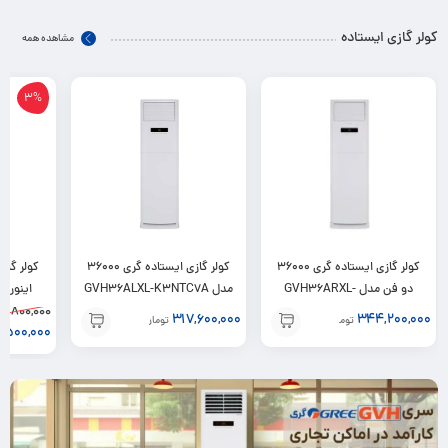
کولر گازی ایستاده
مشاهده همه
3%
کولر گازی ایستاده گری 36000
کولر گازی ایستاده گری 36000
دو فن مدل GVH36ARXL-
مدل GVH36ALXL-K3NTC7A
2,800,000
K3NTD2A
317,600,000
344,200,000
تومان
تومان
,500,000