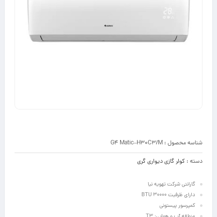
شناسه محصول :
G4 Matic–H30C3/M
دسته :
کولر گازی دیواری گری
گارانتی شرکت تهویه نیا
دارای ظرفیت 30000 BTU
کمپرسور پیستونی
منطقه آب و هوایی: T3