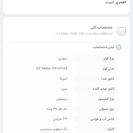
العمری است.
مشخصات کلی
G4 Matic–H30C3/M Gree Airconditioner
سایر مشخصات
نوع کولر
دیواری
مدل کولر
G4`Matic–H30C3/M
کشور مبدا
آمریکا
کشور تولید کننده
چین
نوع کمپرسور
پیستونی
برق مصرفی
تک فاز-220 ولت
کلاس آب و هوایی
T3-حاره‌ای
کارکرد
تک منظوره سرمایشی