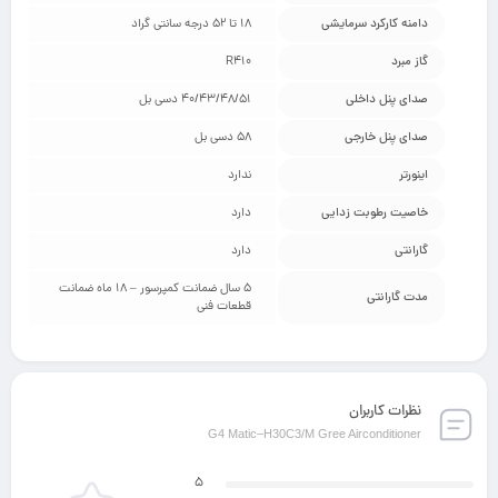
دامنه کارکرد سرمایشی
18 تا 52 درجه سانتی گراد
گاز مبرد
R410
صدای پنل داخلی
40/43/48/51 دسی بل
صدای پنل خارجی
58 دسی بل
اینورتر
ندارد
خاصیت رطوبت زدایی
دارد
گارانتی
دارد
5 سال ضمانت کمپرسور – 18 ماه ضمانت
مدت گارانتی
قطعات فنی
نظرات کاربران
G4 Matic–H30C3/M Gree Airconditioner
5