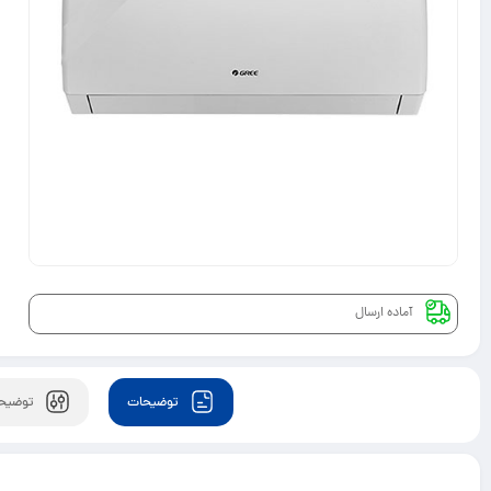
آماده ارسال
توضیحات
توضیحا
,000