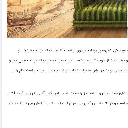
مدل GWH12QFXH-K3DB4 از برترین نوع کمپرسور یعنی کمپرسور روتاری برخوردار است که می تواند نهایت بازدهی و
رد و پرتاب باد از خود نشان می دهد. این کمپرسور می تواند نهایت طول عمر و
ت و می تواند در برابر تغییرات دمایی و آب و هوایی نهایت استحکام را از
مدل GWH12QFXH-K3DB4 از کم ترین نویز و صدای ممکن برخوردار است زیرا تولید باد در این کولر گازی بدون هرگونه فشار
ه است و در نتیجه این کمپرسور در نهایت آسایش و آرامش می تواند به کار