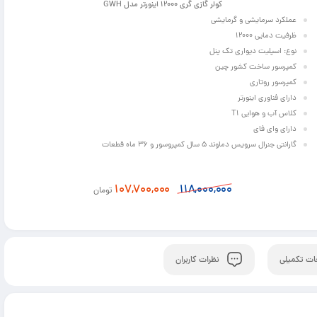
کولر گازی گری 12000 اینورتر مدل GWH
عملکرد سرمایشی و گرمایشی
ظرفیت دمایی 12000
نوع: اسپلیت دیواری تک پنل
کمپرسور ساخت کشور چین
کمپرسور روتاری
دارای فناوری اینورتر
ویژه
ویژه
4%
کلاس آب و هوایی T1
دارای وای فای
گارانتی جنرال سرویس دماوند 5 سال کمپروسور و 36 ماه قطعات
107,700,000
118,000,000
تومان
ت تکمیلی
نظرات کاربران
196,700,000
205,000,000
72,500
تومان
تومان
کولر گازی گری 9000 اینورتر مدل GWH09AGA-
کولر گازی گری 30000 بدون اینورتر مدل