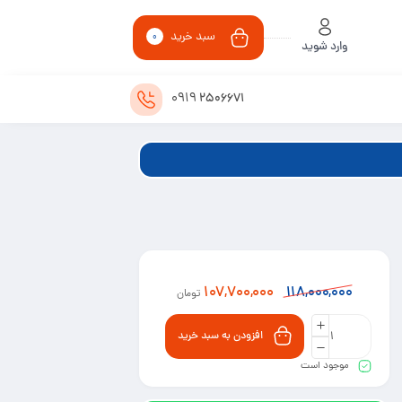
سبد خرید
0
وارد شوید
0919
2506671
107,700,000
118,000,000
تومان
افزودن به سبد خرید
موجود است