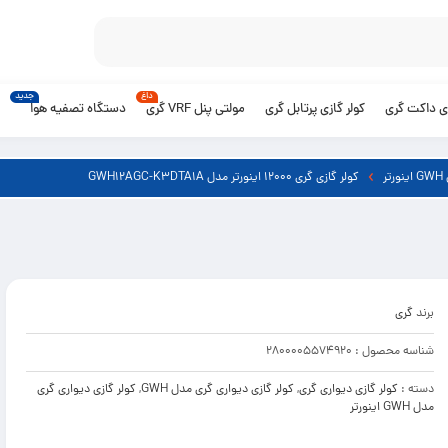
داغ
جدید
زی داکت گری
کولر گازی پرتابل گری
مولتی پنل VRF گری
دستگاه تصفیه هوا
ر
کولر گازی گری 12000 اینورتر مدل GWH12AGC-K3DTA1A
برند
گری
شناسه محصول :
2800005574920
دسته :
کولر گازی دیواری گری
,
کولر گازی دیواری گری مدل GWH
,
کولر گازی دیواری گری
مدل GWH اینورتر