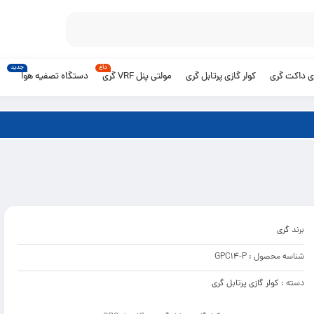
داغ
جدید
زی داکت گری
کولر گازی پرتابل گری
مولتی پنل VRF گری
دستگاه تصفیه هوا
برند
گری
شناسه محصول :
GPC14-P
دسته :
کولر گازی پرتابل گری