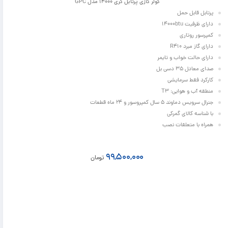
کولر گازی پرتابل گری 14000 مدل GPC
پرتابل قابل حمل
دارای ظرفیت 14000btu
کمپرسور روتاری
دارای گاز مبرد R410
دارای حالت خواب و تایمر
صدای معادل 35 دسی بل
کارکرد فقط سرمایشی
منطقه آب و هوایی: T3
جنرال سرویس دماوند 5 سال کمپروسور و 24 ماه قطعات
با شناسه کالای گمرکی
همراه با متعلقات نصب
99,500,000
تومان
116,100,000
93,300,000
تومان
تومان