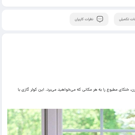
کولر گازی پرتابل 16000 گری مدل GPC16AL-
کولر گازی پرتابل 18000 گری فقط سرد مدل
CMATIC-S18C2
ت تکمیلی
نظرات کاربران
گرم، با طراحی زیبا و مدرن، خنکای مطبوع را به هر مکانی که می‌خواهید می‌برد. این کولر گازی با