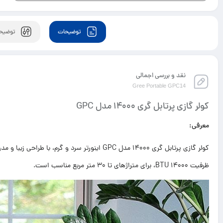
K3NTA1A
توضیحات
توضیحا
نقد و بررسی اجمالی
Gree Portable GPC14
کولر گازی پرتابل گری 14000 مدل GPC
معرفی:
کولر گازی پرتابل گری 14000 مدل GPC اینورتر سرد و 
ظرفیت 14000 BTU، برای متراژهای تا 30 متر مربع مناسب است.