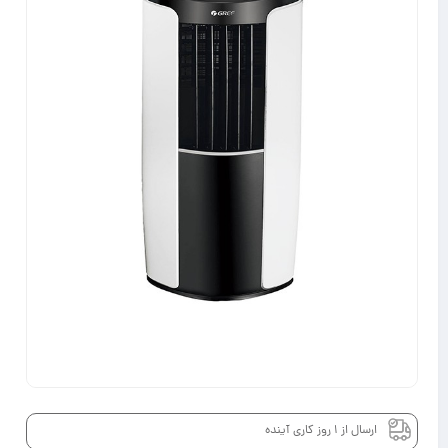
4%
97,400,000
ارسال از 1 روز کاری آینده