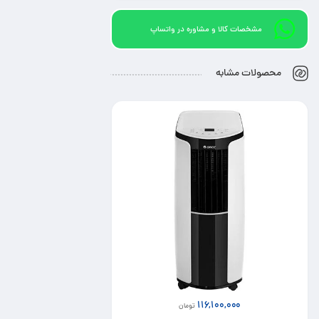
مشخصات کالا و مشاوره در واتساپ
محصولات مشابه
85,000,000
تومان
کولر گازی پرتابل 12000 گری سرد و گرم مدل
GPH12AL-K5NNA1D