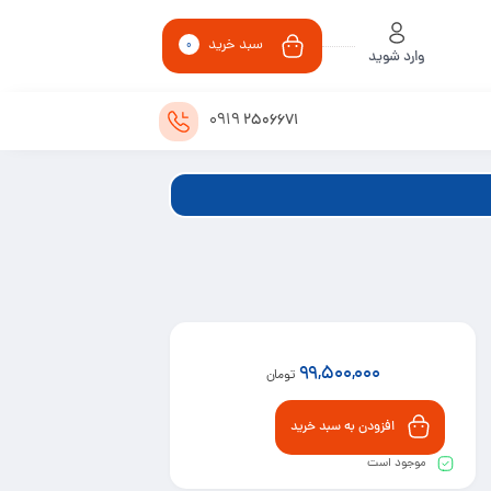
سبد خرید
0
وارد شوید
0919
2506671
99,500,000
تومان
افزودن به سبد خرید
موجود است