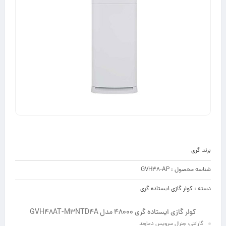
برند
گری
شناسه محصول :
GVH48-AP
دسته :
کولر گازی ایستاده گری
کولر گازی ایستاده گری 48000 مدل GVH48AT-M3NTD4A
گارانتی: جنرال سرویس دماوند