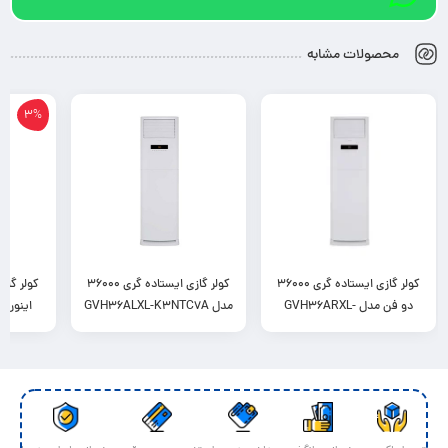
محصولات مشابه
3%
کولر گازی ایستاده گری 36000
کولر گازی ایستاده گری 36000
1,900,000
دو فن مدل GVH36ARXL-
مدل GVH36ALXL-K3NTC7A
317,100,000
343,700,000
تومان
تومان
9,700,000
K3NTD2A