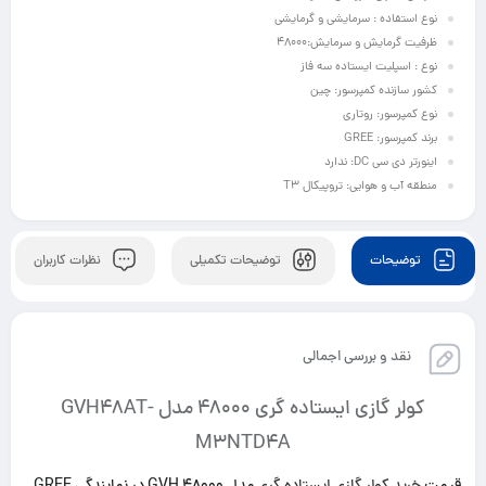
نوع استفاده : سرمایشی و گرمایشی
ظرفیت گرمایش و سرمایش:48000
نوع : اسپلیت ایستاده سه فاز
کشور سازنده کمپرسور: چین
نوع کمپرسور: روتاری
برند کمپرسور: GREE
اینورتر دی سی DC: ندارد
منطقه آب و هوایی: تروپیکال T3
توضیحات
توضیحات تکمیلی
نظرات کاربران
نقد و بررسی اجمالی
کولر گازی ایستاده گری 48000 مدل GVH48AT-
M3NTD4A