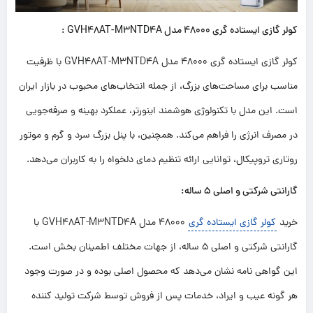
کولر گازی ایستاده گری 48000 مدل GVH48AT-M3NTD4A :
کولر گازی ایستاده گری 48000 مدل GVH48AT-M3NTD4A با ظرفیت
مناسب برای مساحت‌های بزرگ، از جمله انتخاب‌های محبوب در بازار ایران
است. این مدل با تکنولوژی هوشمند اینورتر، عملکرد بهینه و صرفه‌جویی
در مصرف انرژی را فراهم می‌کند. همچنین، با پنل بزرگ سرد و گرم و موتور
روتاری تروپیکال، توانایی ارائه تنظیم دمای دلخواه را به کاربران می‌دهد.
گارانتی شرکتی و اصلی 5 ساله:
خرید
کولر گازی ایستاده گری
48000 مدل GVH48AT-M3NTD4A با
گارانتی شرکتی و اصلی 5 ساله، از جهات مختلف اطمینان بخش است.
این گواهی نامه نشان می‌دهد که محصول اصلی بوده و در صورت وجود
هر گونه عیب و ایراد، خدمات پس از فروش توسط شرکت تولید کننده