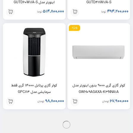
GUTD48W1/A-S
اینورتر مدل GUTD60W1/A-S
514,800,000
494,200,000
تومان
تومان
ویژه
کولر گازی گری 9000 بدون اینورتر مدل
کولر گازی پرتابل 14000 گری فقط
GWH09AGAXA-K3NNA1A
سرمایشی مدل GPC/14
98,800,000
67,900,000
تومان
تومان
ویژه
ویژه
9%