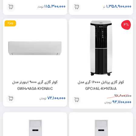
115,300,000
1,358,900,000
تومان
تومان
ویژه
4%
کولر گازی پرتابل 16000 گری مدل
کولر گازی گری 9000 اینورتر مدل
GWH09AGA-K6DNA1C
GPC16AL-K3NTA1A
96,800,000
72,100,000
تومان
92,700,000
تومان