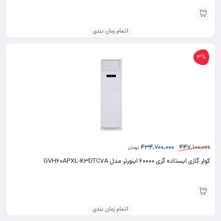
اتمام زمان بندی
3%
434,700,000
447,100,000
تومان
کولر گازی ایستاده گری 60000 اینورتر مدل GVH60APXL-K3DTC7A
اتمام زمان بندی