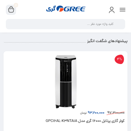
0
پیشنهادهای شگفت انگیز
4%
93,200,000
97,300,000
تومان
کولر گازی پرتابل 16000 گری مدل GPC16AL-K3NTA1A