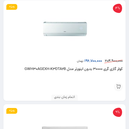
ویژه
4%
196,700,000
204,900,000
تومان
کولر گازی گری 30000 بدون اینورتر مدل GWH30AGEXH-K3DTA2B
اتمام زمان بندی
ویژه
9%